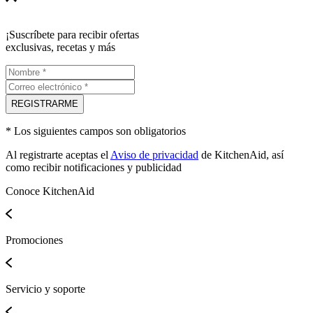
Principal
Potencia
¡Suscríbete para recibir ofertas
180 W
exclusivas, recetas y más
Garantía
1 año
Especificaciones
Alto
42 cm
REGISTRARME
Ancho
9 cm
* Los siguientes campos son obligatorios
Profundo
7 cm
Al registrarte aceptas el
Aviso de privacidad
de KitchenAid, así
Peso
como recibir notificaciones y publicidad
1 kg
Frecuencia
Conoce KitchenAid
50/60 Hz
Promociones
Servicio y soporte