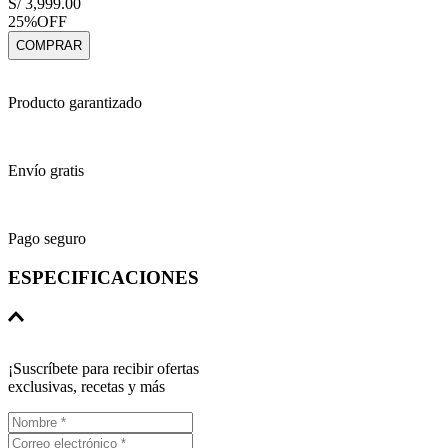
S/
3
,
999
.
00
25%
OFF
COMPRAR
Producto garantizado
Envío gratis
Pago seguro
ESPECIFICACIONES
Principal
Modelo
¡Suscríbete para recibir ofertas
Profesional
exclusivas, recetas y más
Velocidad
10
Origen
EEUU