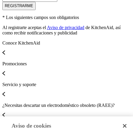
Medidas del Empaque
REGISTRARME
Alto
50 cm
* Los siguientes campos son obligatorios
Ancho
34.5 cm
Al registrarte aceptas el
Aviso de privacidad
de KitchenAid, así
Profundidad
como recibir notificaciones y publicidad
44 cm
Peso
Conoce KitchenAid
16.66 kg
Especificaciones
Alto
50 cm
Promociones
Garantía
12 meses
Ancho
34.5 cm
Servicio y soporte
Profundo
31 cm
Voltaje
220 V
¿Necesitas descartar un electrodoméstico obsoleto (RAEE)?
Peso
16.66 kg
Aviso de cookies
CONTACTA CON NOSOTROS