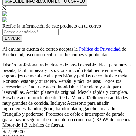
RECIBE INFORMACIÓN EN TU CORREO
Recibe la información de este producto en tu correo
ENVIAR
Al enviar tu cuenta de correo aceptas la
Política de Privacidad
de
Kitchenaid, así como recibir notificaciones y publicidad
Diseño profesional redondeado de bowl elevable. Ideal para mezcla
pesada, fácil limpieza y uso. Construcción totalmente en metal,
engranajes de metal de alta precisión y perillas de control de metal.
Robusto, estable y duradero. Versátil y fácil de usar. Todos los
accesorios estándar de acero inoxidable. Duradero y apto para
lavavajillas. Acción planetaria original. Mezcla rápida y completa.
Bowl de acero inoxidable de 6.9 L. Maneja fácilmente cantidades
muy grandes de comida. Incluye: Accesorio para añadir
ingredientes, batidor globo, batidor plano, gancho amasador.
Tranquilo y poderoso. Protector de cable e interruptor de parada
(para mayor seguridad en un entorno comercial). 325W de potencia.
Motor de 1.3 caballos de fuerza.
Mostrar más
S/
2
,
999
.
00