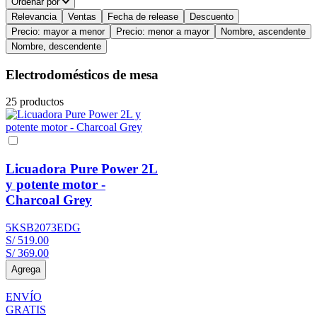
Ordenar por
Relevancia
Ventas
Fecha de release
Descuento
Precio: mayor a menor
Precio: menor a mayor
Nombre, ascendente
Nombre, descendente
Electrodomésticos de mesa
25
productos
Licuadora Pure Power 2L
y potente motor -
Charcoal Grey
5KSB2073EDG
S/
519
.
00
S/
369
.
00
Agrega
ENVÍO
GRATIS