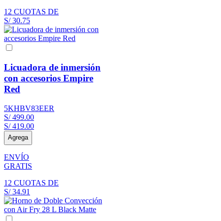
12
CUOTAS DE
S/
30
.
75
Licuadora de inmersión
con accesorios Empire
Red
5KHBV83EER
S/
499
.
00
S/
419
.
00
Agrega
ENVÍO
GRATIS
12
CUOTAS DE
S/
34
.
91