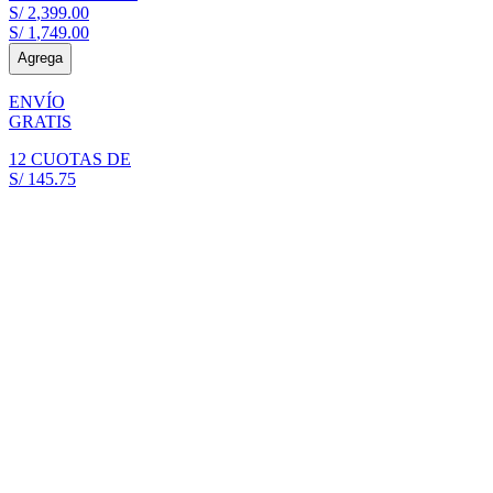
S/
2
,
399
.
00
S/
1
,
749
.
00
Agrega
ENVÍO
GRATIS
12
CUOTAS DE
S/
145
.
75