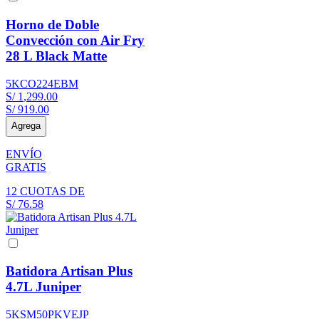
Horno de Doble
Convección con Air Fry
28 L Black Matte
5KCO224EBM
S/
1
,
299
.
00
S/
919
.
00
Agrega
ENVÍO
GRATIS
12
CUOTAS DE
S/
76
.
58
Batidora Artisan Plus
4.7L Juniper
5KSM50PKVEJP