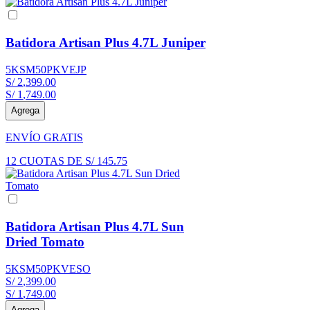
Batidora Artisan Plus 4.7L Juniper
5KSM50PKVEJP
S/
2
,
399
.
00
S/
1
,
749
.
00
Agrega
ENVÍO GRATIS
12
CUOTAS DE
S/
145
.
75
Batidora Artisan Plus 4.7L Sun
Dried Tomato
5KSM50PKVESO
S/
2
,
399
.
00
S/
1
,
749
.
00
Agrega