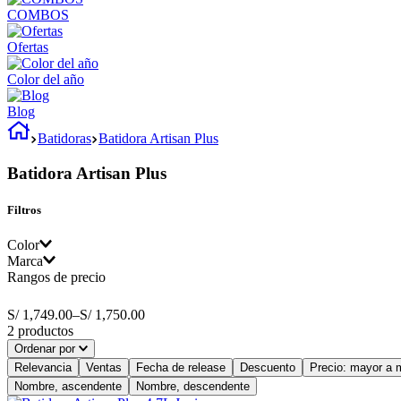
COMBOS
Ofertas
Color del año
Blog
Batidoras
Batidora Artisan Plus
Batidora Artisan Plus
Filtros
Color
Marca
Rangos de precio
azul cobalto
KitchenAid
rojo picante
S/ 1,749.00
–
S/ 1,750.00
2
productos
Ordenar por
Relevancia
Ventas
Fecha de release
Descuento
Precio: mayor a 
Nombre, ascendente
Nombre, descendente